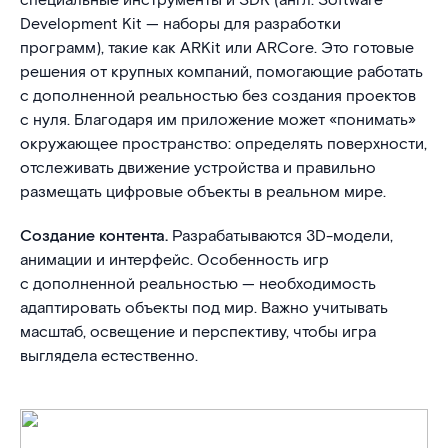
специальные инструменты и SDK (англ. Software
Development Kit — наборы для разработки
программ), такие как ARKit или ARCore. Это готовые
решения от крупных компаний, помогающие работать
с дополненной реальностью без создания проектов
с нуля. Благодаря им приложение может «понимать»
окружающее пространство: определять поверхности,
отслеживать движение устройства и правильно
размещать цифровые объекты в реальном мире.
Создание контента.
Разрабатываются 3D-модели,
анимации и интерфейс. Особенность игр
с дополненной реальностью — необходимость
адаптировать объекты под мир. Важно учитывать
масштаб, освещение и перспективу, чтобы игра
выглядела естественно.