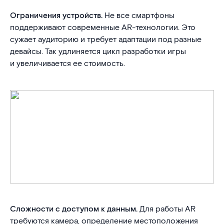
Ограничения устройств.
Не все смартфоны
поддерживают современные AR-технологии. Это
сужает аудиторию и требует адаптации под разные
девайсы. Так удлиняется цикл разработки игры
и увеличивается ее стоимость.
Сложности с доступом к данным.
Для работы AR
требуются камера, определение местоположения