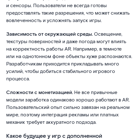
и сенсоры. Пользователи не всегда готовы
предоставлять такие разрешения, что может снижать
вовлеченность и усложнять запуск игры.
Зависимость от окружающей среды.
Освещение,
текстуры поверхностей и даже погода могут влиять
на корректность работы AR. Например, в темноте
или на однотонном фоне объекты хуже распознаются.
Разработчикам приходится прикладывать много
усилий, чтобы добиться стабильного игрового
процесса.
Сложности с монетизацией.
Не все привычные
модели заработка одинаково хорошо работают в AR.
Пользовательский опыт сильно завязан на реальном
мире, поэтому интеграция рекламы или платных
механик требует аккуратного подхода.
Какое будущее у игр с дополненной