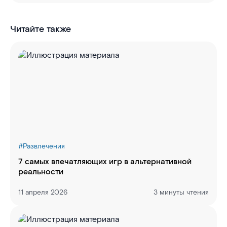
Читайте также
#
Развлечения
7 самых впечатляющих игр в альтернативной
реальности
11 апреля 2026
3 минуты чтения