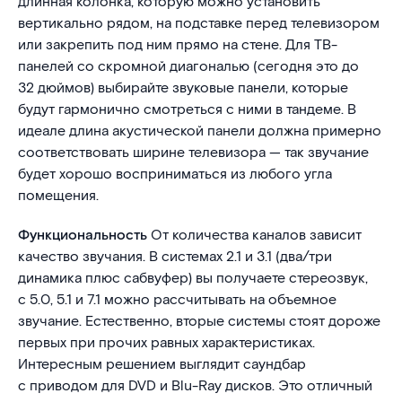
длинная колонка, которую можно установить
вертикально рядом, на подставке перед телевизором
или закрепить под ним прямо на стене. Для ТВ-
панелей со скромной диагональю (сегодня это до
32 дюймов) выбирайте звуковые панели, которые
будут гармонично смотреться с ними в тандеме. В
идеале длина акустической панели должна примерно
соответствовать ширине телевизора — так звучание
будет хорошо восприниматься из любого угла
помещения.
Функциональность
От количества каналов зависит
качество звучания. В системах 2.1 и 3.1 (два/три
динамика плюс сабвуфер) вы получаете стереозвук,
с 5.0, 5.1 и 7.1 можно рассчитывать на объемное
звучание. Естественно, вторые системы стоят дороже
первых при прочих равных характеристиках.
Интересным решением выглядит саундбар
с приводом для DVD и Blu-Ray дисков. Это отличный