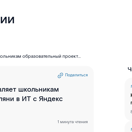
гии
кольникам образовательный проект
Ч
Поделиться
вляет школьникам
ляни в ИТ с Яндекс
1 минута чтения