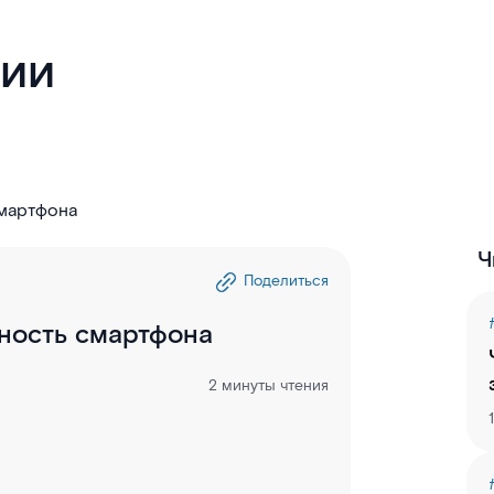
гии
сть смартфона
Ч
Поделиться
ность смартфона
2 минуты чтения