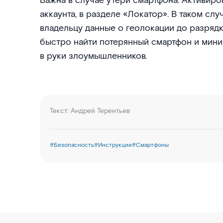
Важна в случае утери смартфона. Активир
аккаунта, в разделе «Локатор». В таком слу
владельцу данные о геолокации до разрядк
быстро найти потерянный смартфон и миним
в руки злоумышленников.
Текст:
Андрей Терентьев
#
Безопасность
#
Инструкции
#
Смартфоны